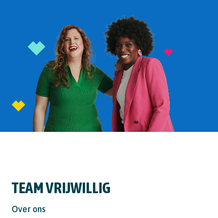
Klaar om te gaan? Tijd voor actie? Er zijn
verschillende
manieren om potentiële vrijwilligers naar je
organisatie te krijgen.
Bijvoorbeeld:
Ga zelf aan de slag
Plaats je vacature op NLvoorelkaar.nl
Of schakel onze hulp in! Wij helpen je graag verder
en gaan voor je aan de slag
Plaats je vacature
op de vacaturebank van Team
Vrijwillig
In alle gevallen gaat het er om dat je nieuwe mensen
naar jouw organisatie trekt. Op deze manier zien
vrijwilligers wat jullie doen. En dan worden ze daar
enthousiast van! Misschien blijven ze wel langer dan
één keer… en worden ze later jouw nieuwe secretaris!
Een andere manier van werven dus.
😉
TEAM VRIJWILLIG
Kanalen
Over ons
Je weet wie je wilt werven, waar ze zich bevinden en