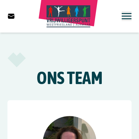
ONS TEAM
View Janneke Goudsblom