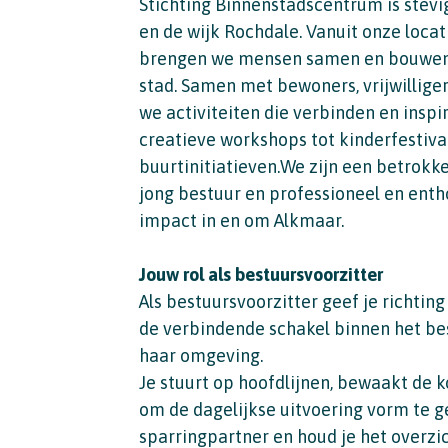
Stichting Binnenstadscentrum is stevi
en de wijk Rochdale. Vanuit onze locat
brengen we mensen samen en bouwen w
stad. Samen met bewoners, vrijwillige
we activiteiten die verbinden en inspi
creatieve workshops tot kinderfestiva
buurtinitiatieven.We zijn een betrokk
jong bestuur en professioneel en enth
impact in en om Alkmaar.
Jouw rol als bestuursvoorzitter
Als bestuursvoorzitter geef je richtin
de verbindende schakel binnen het bes
haar omgeving.
Je stuurt op hoofdlijnen, bewaakt de 
om de dagelijkse uitvoering vorm te ge
sparringpartner en houd je het overzic