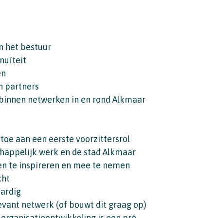
n het bestuur
nuïteit
en
n partners
 binnen netwerken in en rond Alkmaar
 toe aan een eerste voorzittersrol
schappelijk werk en de stad Alkmaar
en te inspireren en mee te nemen
cht
aardig
levant netwerk (of bouwt dit graag op)
organisatieontwikkeling is een pré,