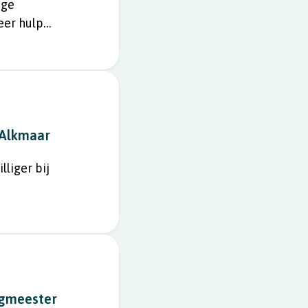
ige
eer hulp
k Alkmaar
lliger bij
ngmeester