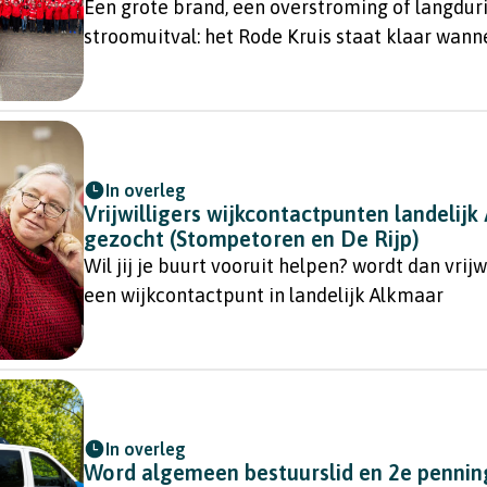
Een grote brand, een overstroming of langdur
stroomuitval: het Rode Kruis staat klaar wann
nodig is.
In overleg
Vrijwilligers wijkcontactpunten landelij
gezocht (Stompetoren en De Rijp)
Wil jij je buurt vooruit helpen? wordt dan vrijwi
een wijkcontactpunt in landelijk Alkmaar
In overleg
Word algemeen bestuurslid en 2e penni