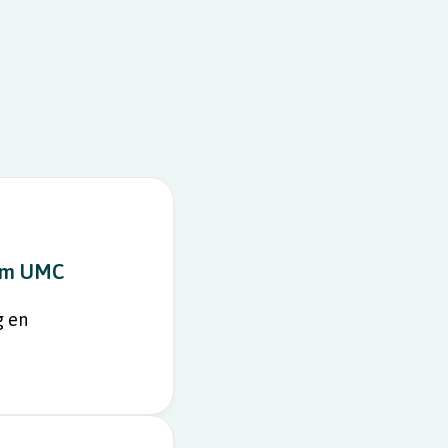
dam UMC
g en