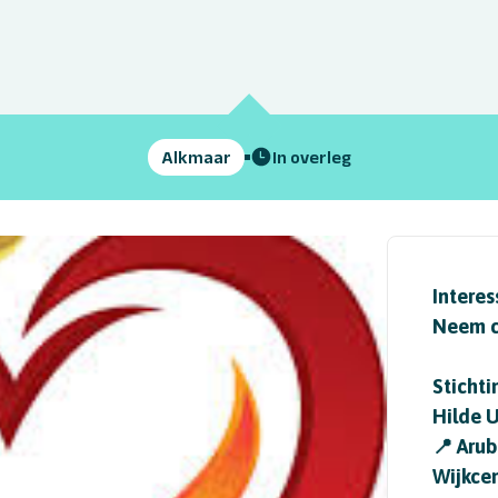
Alkmaar
In overleg
Interes
Neem c
Stichti
Hilde U
📍 Arub
Wijkce