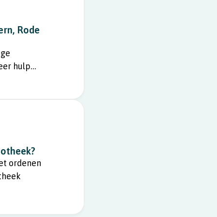
ern, Rode
ige
eer hulp
liotheek?
het ordenen
otheek