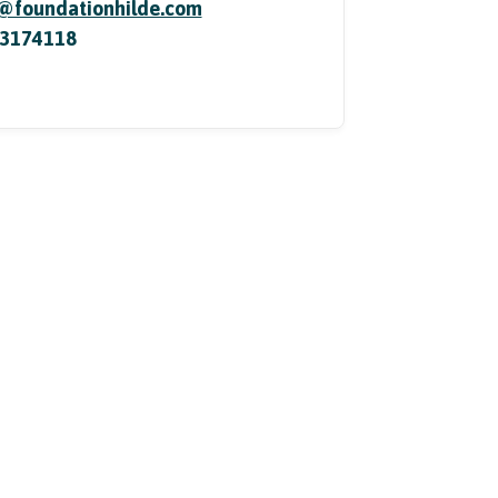
@foundationhilde.com
13174118