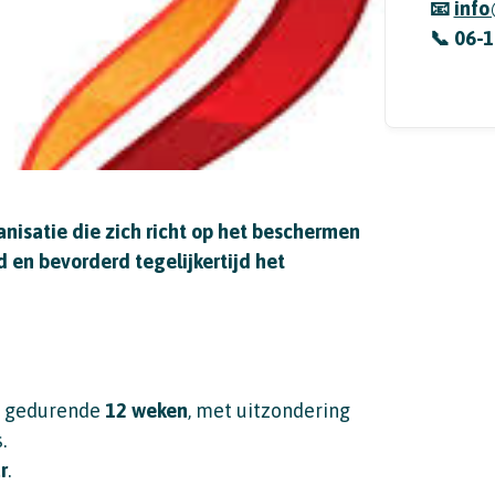
📧
info
📞 06-
anisatie die zich richt op het beschermen
en bevorderd tegelijkertijd het
, gedurende
12 weken
, met uitzondering
.
r
.