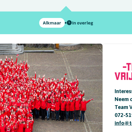
Alkmaar
In overleg
Interes
Neem c
Team Vr
072-51
info@te