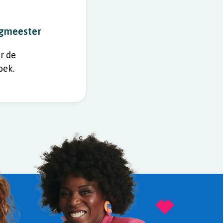
ngmeester
r de
oek.