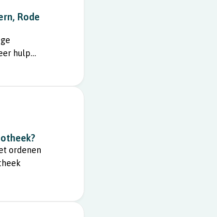
ern, Rode
ige
eer hulp
liotheek?
het ordenen
otheek