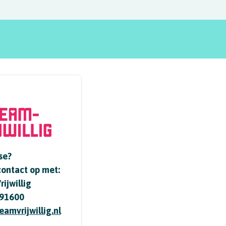
se?
ontact op met:
ijwillig
91600
amvrijwillig.nl